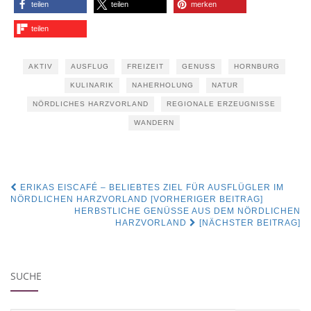
teilen
teilen
merken
teilen
AKTIV
AUSFLUG
FREIZEIT
GENUSS
HORNBURG
KULINARIK
NAHERHOLUNG
NATUR
NÖRDLICHES HARZVORLAND
REGIONALE ERZEUGNISSE
WANDERN
Beitragsnavigation
ERIKAS EISCAFÉ – BELIEBTES ZIEL FÜR AUSFLÜGLER IM
NÖRDLICHEN HARZVORLAND [VORHERIGER BEITRAG]
HERBSTLICHE GENÜSSE AUS DEM NÖRDLICHEN
HARZVORLAND
[NÄCHSTER BEITRAG]
SUCHE